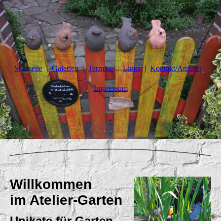
Startseite
Galerien
Termine
Links
Kontakt/Anfahrt
Impressum
.
.
Willkommen
im Atelier-Garten
Unikate für Garten