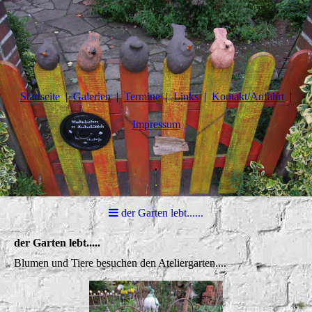
Startseite
Galerien
Termine
Links
Kontakt/Anfahrt
Impressum
.
.
der Garten lebt......
der Garten lebt.....
Blumen und Tiere besuchen den Ateliergarten....